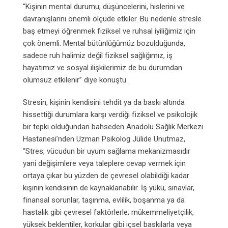
“Kişinin mental durumu; düşüncelerini, hislerini ve
davranışlarını önemli ölçüde etkiler. Bu nedenle stresle
baş etmeyi öğrenmek fiziksel ve ruhsal iyiliğimiz için
çok önemli. Mental bütünlüğümüz bozulduğunda,
sadece ruh halimiz değil fiziksel sağlığımız, iş
hayatımız ve sosyal ilişkilerimiz de bu durumdan
olumsuz etkilenir” diye konuştu.
Stresin, kişinin kendisini tehdit ya da baskı altında
hissettiği durumlara karşı verdiği fiziksel ve psikolojik
bir tepki olduğundan bahseden Anadolu Sağlık Merkezi
Hastanesi’nden Uzman Psikolog Jülide Unutmaz,
“Stres, vücudun bir uyum sağlama mekanizmasıdır
yani değişimlere veya taleplere cevap vermek için
ortaya çıkar bu yüzden de çevresel olabildiği kadar
kişinin kendisinin de kaynaklanabilir. İş yükü, sınavlar,
finansal sorunlar, taşınma, evlilik, boşanma ya da
hastalık gibi çevresel faktörlerle; mükemmeliyetçilik,
yüksek beklentiler, korkular gibi içsel baskılarla veya