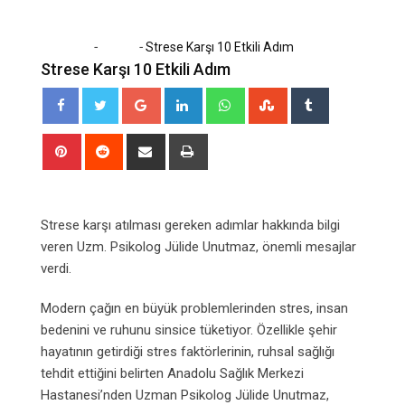
-
-
Home
Sağlık
Strese Karşı 10 Etkili Adım
Strese Karşı 10 Etkili Adım
Google+
LinkedIn
Whatsapp
StumbleUpon
Tumblr
Pinterest
Reddit
Share
Print
via
Email
Strese karşı atılması gereken adımlar hakkında bilgi
veren Uzm. Psikolog Jülide Unutmaz, önemli mesajlar
verdi.
Modern çağın en büyük problemlerinden stres, insan
bedenini ve ruhunu sinsice tüketiyor. Özellikle şehir
hayatının getirdiği stres faktörlerinin, ruhsal sağlığı
tehdit ettiğini belirten Anadolu Sağlık Merkezi
Hastanesi’nden Uzman Psikolog Jülide Unutmaz,