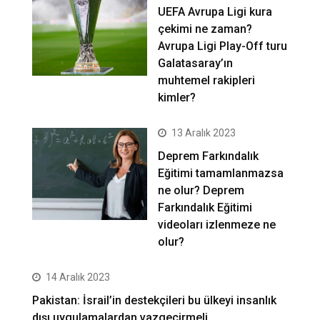
UEFA Avrupa Ligi kura
çekimi ne zaman?
Avrupa Ligi Play-Off turu
Galatasaray’ın
muhtemel rakipleri
kimler?
13 Aralık 2023
Deprem Farkındalık
Eğitimi tamamlanmazsa
ne olur? Deprem
Farkındalık Eğitimi
videoları izlenmeze ne
olur?
14 Aralık 2023
Pakistan: İsrail’in destekçileri bu ülkeyi insanlık
dışı uygulamalardan vazgeçirmeli