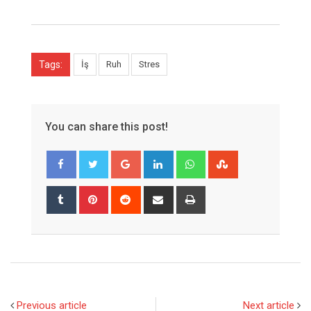
Tags:
İş
Ruh
Stres
You can share this post!
Google+
LinkedIn
Whatsapp
StumbleUpon
Tumblr
Pinterest
Reddit
Share
Print
via
Email
Previous article
Next article