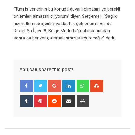
“Tüm iş yerlerinin bu konuda duyarlı olmasını ve gerekli
önlemleri almasını diliyorum” diyen Serçemeli, “Sağlık
hizmetlerinde işbirliği ve destek çok önemli. Biz de
Devlet Su İşleri 8. Bölge Müdürlüğü olarak bundan
sonra da benzer çalışmalarımızı sürdüreceğiz” dedi.
You can share this post!
Google+
LinkedIn
Whatsapp
StumbleUpon
Tumblr
Pinterest
Reddit
Share
Print
via
Email