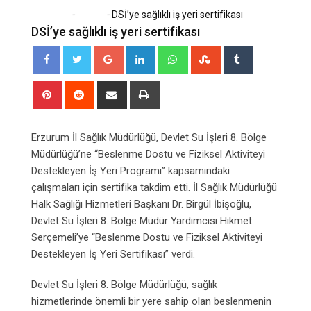
-
-
Home
Sağlık
DSİ’ye sağlıklı iş yeri sertifikası
DSİ’ye sağlıklı iş yeri sertifikası
Google+
LinkedIn
Whatsapp
StumbleUpon
Tumblr
Pinterest
Reddit
Share
Print
via
Email
Erzurum İl Sağlık Müdürlüğü, Devlet Su İşleri 8. Bölge
Müdürlüğü’ne “Beslenme Dostu ve Fiziksel Aktiviteyi
Destekleyen İş Yeri Programı” kapsamındaki
çalışmaları için sertifika takdim etti. İl Sağlık Müdürlüğü
Halk Sağlığı Hizmetleri Başkanı Dr. Birgül İbişoğlu,
Devlet Su İşleri 8. Bölge Müdür Yardımcısı Hikmet
Serçemeli’ye “Beslenme Dostu ve Fiziksel Aktiviteyi
Destekleyen İş Yeri Sertifikası” verdi.
Devlet Su İşleri 8. Bölge Müdürlüğü, sağlık
hizmetlerinde önemli bir yere sahip olan beslenmenin