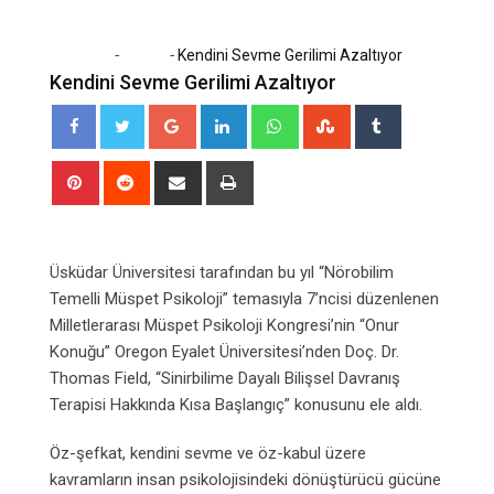
-
-
Home
Sağlık
Kendini Sevme Gerilimi Azaltıyor
Kendini Sevme Gerilimi Azaltıyor
Google+
LinkedIn
Whatsapp
StumbleUpon
Tumblr
Pinterest
Reddit
Share
Print
via
Email
Üsküdar Üniversitesi tarafından bu yıl “Nörobilim
Temelli Müspet Psikoloji” temasıyla 7’ncisi düzenlenen
Milletlerarası Müspet Psikoloji Kongresi’nin “Onur
Konuğu” Oregon Eyalet Üniversitesi’nden Doç. Dr.
Thomas Field, “Sinirbilime Dayalı Bilişsel Davranış
Terapisi Hakkında Kısa Başlangıç” konusunu ele aldı.
Öz-şefkat, kendini sevme ve öz-kabul üzere
kavramların insan psikolojisindeki dönüştürücü gücüne