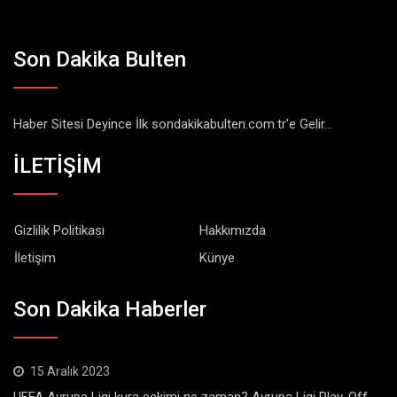
Son Dakika Bulten
Haber Sitesi Deyince İlk sondakikabulten.com.tr'e Gelir...
İLETİŞİM
Gizlilik Politikası
Hakkımızda
İletişim
Künye
Son Dakika Haberler
15 Aralık 2023
UEFA Avrupa Ligi kura çekimi ne zaman? Avrupa Ligi Play-Off