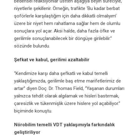
bedensel reaksiyonlar üstten aşağıya beyin süreciyle,
niyetlerle şekillenir. Örneğin, trafikte ‘Bu kadar berbat
şoförlerle karşılaştığım için daha dikkatli olmalıyım’
üzere bir niyet hem rahatlama sağlar hem de olumlu
sonuçlara yol açar. Aksi halde, daha fazla öfke ve
gerilimle sonuçlanabilecek bir döngüye girilebilir.”
sözünde bulundu.
Şefkat ve kabul, gerilimi azaltabilir
“Kendimize karşı daha şefkatli ve kabul temelli
yaklaştığımızda, gerilimle baş etme marifetlerimiz de
artar” diyen Doç. Dr. Thomas Field, “Yaşanan durumları
yalnızca tehdit olarak algılamak ve hisleri bastırmak,
çaresizlik ve tükenmişlik üzere hislere yol açabiliyor.”
biçiminde konuştu.
Nörobilim temelli VDT yaklaşımıyla farkındalık
geliştiriliyor