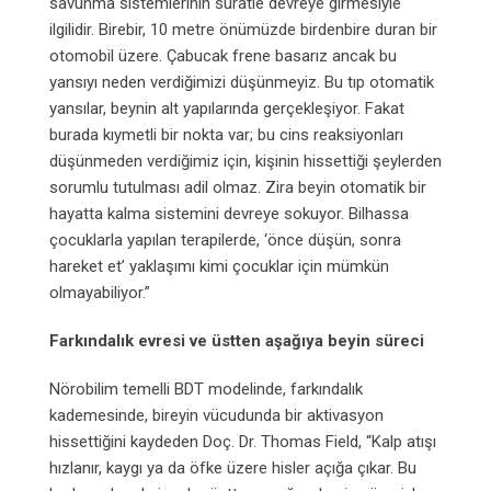
savunma sistemlerinin süratle devreye girmesiyle
ilgilidir. Birebir, 10 metre önümüzde birdenbire duran bir
otomobil üzere. Çabucak frene basarız ancak bu
yansıyı neden verdiğimizi düşünmeyiz. Bu tıp otomatik
yansılar, beynin alt yapılarında gerçekleşiyor. Fakat
burada kıymetli bir nokta var; bu cins reaksiyonları
düşünmeden verdiğimiz için, kişinin hissettiği şeylerden
sorumlu tutulması adil olmaz. Zira beyin otomatik bir
hayatta kalma sistemini devreye sokuyor. Bilhassa
çocuklarla yapılan terapilerde, ‘önce düşün, sonra
hareket et’ yaklaşımı kimi çocuklar için mümkün
olmayabiliyor.”
Farkındalık evresi ve üstten aşağıya beyin süreci
Nörobilim temelli BDT modelinde, farkındalık
kademesinde, bireyin vücudunda bir aktivasyon
hissettiğini kaydeden Doç. Dr. Thomas Field, “Kalp atışı
hızlanır, kaygı ya da öfke üzere hisler açığa çıkar. Bu