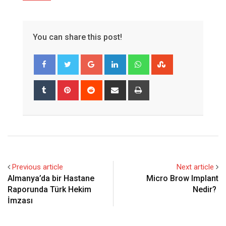
You can share this post!
Google+
LinkedIn
Whatsapp
StumbleUpon
Tumblr
Pinterest
Reddit
Share
Print
via
Email
Previous article
Next article
Almanya’da bir Hastane
Micro Brow Implant
Raporunda Türk Hekim
Nedir?
İmzası