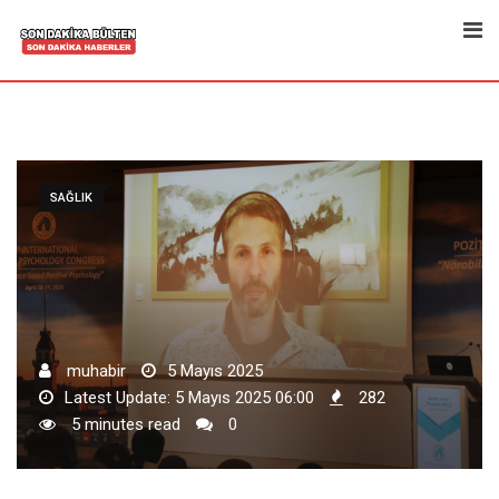
Skip
to
content
SAĞLIK
muhabir
5 Mayıs 2025
Latest Update: 5 Mayıs 2025 06:00
282
5 minutes read
0