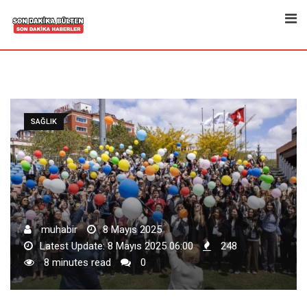
Skip
to
content
SAĞLIK
muhabir
8 Mayıs 2025
Latest Update: 8 Mayıs 2025 06:00
248
8 minutes read
0