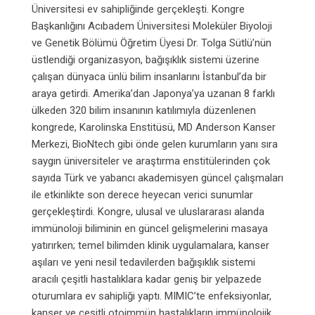
Üniversitesi ev sahipliğinde gerçekleşti. Kongre
Başkanlığını Acıbadem Üniversitesi Moleküler Biyoloji
ve Genetik Bölümü Öğretim Üyesi Dr. Tolga Sütlü’nün
üstlendiği organizasyon, bağışıklık sistemi üzerine
çalışan dünyaca ünlü bilim insanlarını İstanbul’da bir
araya getirdi. Amerika’dan Japonya’ya uzanan 8 farklı
ülkeden 320 bilim insanının katılımıyla düzenlenen
kongrede, Karolinska Enstitüsü, MD Anderson Kanser
Merkezi, BioNtech gibi önde gelen kurumların yanı sıra
saygın üniversiteler ve araştırma enstitülerinden çok
sayıda Türk ve yabancı akademisyen güncel çalışmaları
ile etkinlikte son derece heyecan verici sunumlar
gerçekleştirdi. Kongre, ulusal ve uluslararası alanda
immünoloji biliminin en güncel gelişmelerini masaya
yatırırken; temel bilimden klinik uygulamalara, kanser
aşıları ve yeni nesil tedavilerden bağışıklık sistemi
aracılı çeşitli hastalıklara kadar geniş bir yelpazede
oturumlara ev sahipliği yaptı. MIMIC’te enfeksiyonlar,
kanser ve çeşitli otoimmün hastalıkların immünolojik