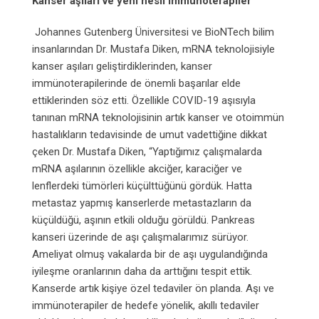
Kanser aşıları ve yeni nesil immünoterapiler
Johannes Gutenberg Üniversitesi ve BioNTech bilim
insanlarından Dr. Mustafa Diken, mRNA teknolojisiyle
kanser aşıları geliştirdiklerinden, kanser
immünoterapilerinde de önemli başarılar elde
ettiklerinden söz etti. Özellikle COVID-19 aşısıyla
tanınan mRNA teknolojisinin artık kanser ve otoimmün
hastalıkların tedavisinde de umut vadettiğine dikkat
çeken Dr. Mustafa Diken, “Yaptığımız çalışmalarda
mRNA aşılarının özellikle akciğer, karaciğer ve
lenflerdeki tümörleri küçülttüğünü gördük. Hatta
metastaz yapmış kanserlerde metastazların da
küçüldüğü, aşının etkili olduğu görüldü. Pankreas
kanseri üzerinde de aşı çalışmalarımız sürüyor.
Ameliyat olmuş vakalarda bir de aşı uygulandığında
iyileşme oranlarının daha da arttığını tespit ettik.
Kanserde artık kişiye özel tedaviler ön planda. Aşı ve
immünoterapiler de hedefe yönelik, akıllı tedaviler