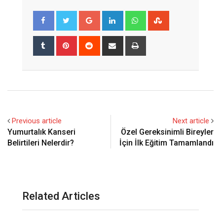
Google+
LinkedIn
Whatsapp
StumbleUpon
Tumblr
Pinterest
Reddit
Share
Print
via
Email
Previous article
Next article
Yumurtalık Kanseri
Özel Gereksinimli Bireyler
Belirtileri Nelerdir?
İçin İlk Eğitim Tamamlandı
Related Articles