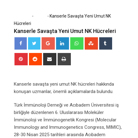
-
-
Home
Sağlık
Kanserle Savaşta Yeni Umut NK
Hücreleri
Kanserle Savaşta Yeni Umut NK Hücreleri
Google+
LinkedIn
Whatsapp
StumbleUpon
Tumblr
Pinterest
Reddit
Share
Print
via
Email
Kanserle savaşta yeni umut NK hücreleri hakkında
konuşan uzmanlar, önemli açıklamalarda bulundu.
Türk İmmünoloji Derneği ve Acıbadem Üniversitesi iş
birliğiyle düzenlenen 6. Uluslararası Moleküler
İmmünoloji ve İmmünogenetik Kongresi (Molecular
Immunology and Immunogenetics Congress, MIMIC),
28-30 Nisan 2025 tarihleri arasında Acıbadem