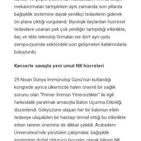
mekanizmaları tartışılırken aynı zamanda son yıllarda
bağışıklık sistemine dayalı yenilikçi tedavilerin giderek
ön plana çıktığı vurgulandı. Biyolojik ilaçlardan hücresel
tedavilere uzanan pek çok yeniliğin tartışıldığı etkinlikte,
ilaç ve tıbbi teknoloji firmaları ise dört ayrı uydu
sempozyumda sektördeki son gelişmeleri katılımcılarla
buluşturdu.
Kanserle savaşta yeni umut NK hücreleri
29 Nisan Dünya İmmünoloji Günü’nün kutlandığı
kongrede ayrıca ülkemizde halen önemli bir sağlık
sorunu olan “Primer İmmün Yetersizlikler” ile ilgili
farkındalık yaratmak amacıyla Balon Uçurma Etkinliği
düzenlendi. Gökyüzüne ulaşan her bir balonun etkin
tedaviye ulaşabilen bir hastayı temsil ettiği bu etkinlikte
erken tanının önemine de dikkat çekildi. Acıbadem
Üniversitesi’nde yürütülen çalışmalar, bağışıklık
sisteminin doğal öldürücü hücreler olarak bilinen NK