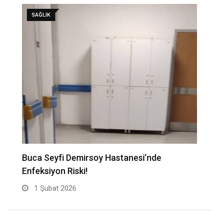
SAĞLIK
Buca Seyfi Demirsoy Hastanesi’nde
“
Enfeksiyon Riski!
B
1 Şubat 2026