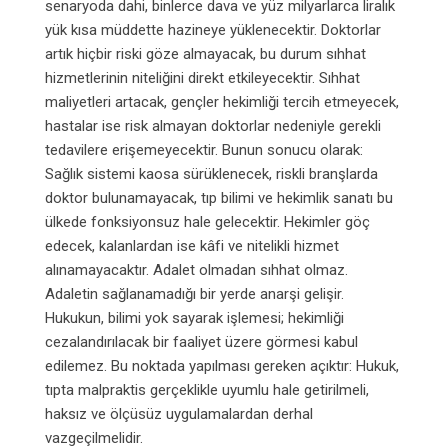
senaryoda dahi, binlerce dava ve yüz milyarlarca liralık
yük kısa müddette hazineye yüklenecektir. Doktorlar
artık hiçbir riski göze almayacak, bu durum sıhhat
hizmetlerinin niteliğini direkt etkileyecektir. Sıhhat
maliyetleri artacak, gençler hekimliği tercih etmeyecek,
hastalar ise risk almayan doktorlar nedeniyle gerekli
tedavilere erişemeyecektir. Bunun sonucu olarak:
Sağlık sistemi kaosa sürüklenecek,
riskli branşlarda
doktor bulunamayacak,
tıp bilimi ve hekimlik sanatı bu
ülkede fonksiyonsuz hale gelecektir.
Hekimler göç
edecek, kalanlardan ise kâfi ve nitelikli hizmet
alınamayacaktır.
Adalet olmadan sıhhat olmaz.
Adaletin sağlanamadığı bir yerde anarşi gelişir.
Hukukun, bilimi yok sayarak işlemesi; hekimliği
cezalandırılacak bir faaliyet üzere görmesi kabul
edilemez. Bu noktada yapılması gereken açıktır:
Hukuk,
tıpta malpraktis gerçeklikle uyumlu hale getirilmeli,
haksız ve ölçüsüz uygulamalardan derhal
vazgeçilmelidir.