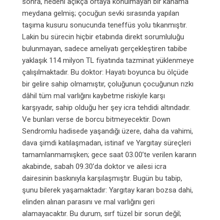
sonra, nedeni açıkça ortaya konulmayan bir kanama
meydana gelmiş; çocuğun sevki sırasında yapılan
taşıma kusuru sonucunda teneffüs yolu tıkanmıştır.
Lakin bu sürecin hiçbir etabında direkt sorumluluğu
bulunmayan, sadece ameliyatı gerçekleştiren tabibe
yaklaşık 114 milyon TL fiyatında tazminat yüklenmeye
çalışılmaktadır. Bu doktor:
Hayatı boyunca bu ölçüde
bir gelire sahip olmamıştır, ç
oluğunun çocuğunun rızkı
dâhil tüm mal varlığını kaybetme riskiyle karşı
karşıyadır,
sahip olduğu her şey icra tehdidi altındadır.
Ve bunları verse de borcu bitmeyecektir.
Down
Sendromlu hadisede yaşandığı üzere, daha da vahimi,
dava şimdi katılaşmadan, istinaf ve Yargıtay süreçleri
tamamlanmamışken;
gece saat 03.00’te verilen kararın
akabinde,
sabah 09.30’da doktor ve ailesi icra
dairesinin baskınıyla karşılaşmıştır.
Bugün bu tabip,
şunu bilerek yaşamaktadır: Yargıtay kararı bozsa dahi,
elinden alınan parasını ve mal varlığını geri
alamayacaktır. Bu durum, sırf tüzel bir sorun değil;