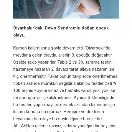
Diyarbakır’daki Down Sendromlu doğan çocuk
olayı…
Kurban kelamlarına şöyle devam etti, “Diyarbakır’da
meydana gelen olayda, ailenin 3. çocuğu doğacaktır.
Özelde takip yaptırırlar. Tabip 2 ve 3’lü tarama testini
hastaneye nazaran 2, davacı taraf aileye nazaran ise
hiç önermemiştir. Fakat bunun takiplerde önerilmemesi
tıbben aslında mümkün değildir. Lakin bu testler zati %
100 teşhis koyduramaz ve hastalık varsa yok, yok ise
de sonuçta var çıkabilmektedir. Ayrııca 3. Gebeliğinde
bu testleri yaptırmayı bilmemek aklı olan bir insan için
kelam konusu da olamaz. Hemşire ve doktorun
beyanında hamileye bu söylediğinde hamile biz
ALLAH’tan gelene razıyız, aldırmayacağım bir şey için