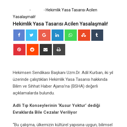
-
-
Home
Sağlık
Hekimlik Yasa Tasarısı Acilen
Yasalaşmalı!
Hekimlik Yasa Tasarısı Acilen Yasalaşmalı!
Google+
LinkedIn
Whatsapp
StumbleUpon
Tumblr
Pinterest
Reddit
Share
Print
via
Email
Hekimsen Sendikası Başkanı Uzm.Dr. Adil Kurban, iki yıl
üzerinde çalıştıkları Hekimlik Yasa Tasarısı hakkında
Bilim ve Sıhhat Haber Ajansı’na (BSHA) değerli
açıklamalarda bulundu.
Adli Tıp Konseylerinin ‘Kusur Yoktur’ dediği
Evraklarda Bile Cezalar Veriliyor
“Bu çalışma, ülkemizin kültürel yapısına uygun, bilimsel