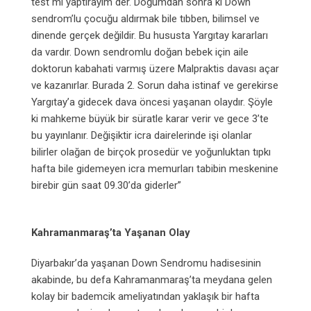
test mi yaptırayım der. Doğumdan sonra ki Down
sendrom’lu çocuğu aldırmak bile tıbben, bilimsel ve
dinende gerçek değildir. Bu hususta Yargıtay kararları
da vardır. Down sendromlu doğan bebek için aile
doktorun kabahati varmış üzere Malpraktis davası açar
ve kazanırlar. Burada 2. Sorun daha istinaf ve gerekirse
Yargıtay’a gidecek dava öncesi yaşanan olaydır. Şöyle
ki mahkeme büyük bir süratle karar verir ve gece 3’te
bu yayınlanır. Değişiktir icra dairelerinde işi olanlar
bilirler olağan de birçok prosedür ve yoğunluktan tıpkı
hafta bile gidemeyen icra memurları tabibin meskenine
birebir gün saat 09.30’da giderler”
Kahramanmaraş’ta Yaşanan Olay
Diyarbakır’da yaşanan Down Sendromu hadisesinin
akabinde, bu defa Kahramanmaraş’ta meydana gelen
kolay bir bademcik ameliyatından yaklaşık bir hafta