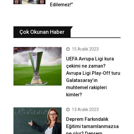
Edilemez!”
Çok Okunan Haber
15 Aralık 2023
UEFA Avrupa Ligi kura
çekimi ne zaman?
Avrupa Ligi Play-Off turu
Galatasaray’ın
muhtemel rakipleri
kimler?
13 Aralık 2023
Deprem Farkındalık
Eğitimi tamamlanmazsa
ne olur? Deprem