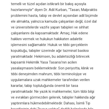
temelli ve tüzel açıdan istikrarlı bir bakış açısıyla
hazırlanmıştır” diyen Dr. Adil Kurban, “Tasarı;
Malpraktis
problemini hasta, tabip ve devlet açısından adil biçimde
ele almakta,
yalnızca kamuda çalışanları değil, özel dal
ve üniversitelerde vazife yapan tabipleri ve sıhhat
çalışanlarını da kapsamaktadır.
Amaç; Hak edene
hakkını vermek ve hukukun hakikaten adaletle
işlemesini sağlamaktır.
Hukuk ve tıbbi gerçeklerin
kopukluğu, tabipler üzerinde ağır tazminat baskısı
yaratmaktadır. Hekimsen, bu adaletsizliği bitirecek
kapsamlı Hekimlik Yasa Tasarısı’nın acilen
yasalaşmasını beklemektedir.
Son periyotta, klinik ve
tıbbi deneyimden mahrum, tıbbi terminolojiye ve
uygulamalara uzak mahkemeler tarafından verilen
kararlar, tabip topluluğunda önemli bir tasa
yaratmaktadır. Ne yazık ki mahkemeler, tüm tıbbi bilgi
ve evrakları görmezden gelerek, tabipler hakkında ağır
yaptırımlara hükmedebilmektedir. Dahası, İsimli Tıp
heyetlerinin dahi “kusur yoktur” dediği belgelerde bile