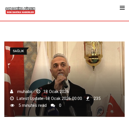
Skip
to
content
SAĞLIK
muhabir
18 Ocak 2026
Latest Update: 18 Ocak 2026 00:00
235
5 minutes read
0