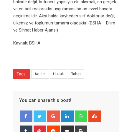
halinde değil, bütüncül yapısıyla ele alınmalı, e
n gerçek
ve en adil malpraktis uygulaması bir an evvel hayata
geçirilmelidir.
Aksi halde kaybeden sırf doktorlar değil,
ülkemiz ve toplumun tamamı olacaktır. (BSHA – Bilim
ve Sıhhat Haber Ajansı)
Kaynak: BSHA
Tags:
Adalet
Hukuk
Tabip
You can share this post!
Google+
LinkedIn
Whatsapp
StumbleUpon
Tumblr
Pinterest
Reddit
Share
Print