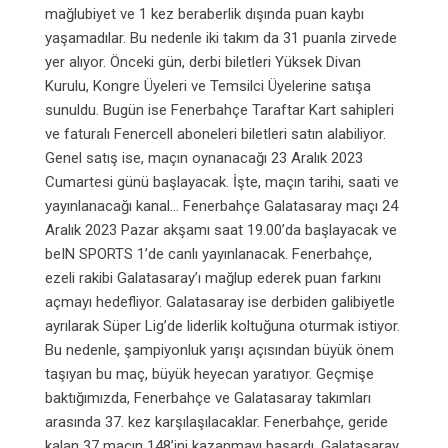
mağlubiyet ve 1 kez beraberlik dışında puan kaybı
yaşamadılar. Bu nedenle iki takım da 31 puanla zirvede
yer alıyor. Önceki gün, derbi biletleri Yüksek Divan
Kurulu, Kongre Üyeleri ve Temsilci Üyelerine satışa
sunuldu. Bugün ise Fenerbahçe Taraftar Kart sahipleri
ve faturalı Fenercell aboneleri biletleri satın alabiliyor.
Genel satış ise, maçın oynanacağı 23 Aralık 2023
Cumartesi günü başlayacak. İşte, maçın tarihi, saati ve
yayınlanacağı kanal… Fenerbahçe Galatasaray maçı 24
Aralık 2023 Pazar akşamı saat 19.00’da başlayacak ve
beIN SPORTS 1’de canlı yayınlanacak. Fenerbahçe,
ezeli rakibi Galatasaray’ı mağlup ederek puan farkını
açmayı hedefliyor. Galatasaray ise derbiden galibiyetle
ayrılarak Süper Lig’de liderlik koltuğuna oturmak istiyor.
Bu nedenle, şampiyonluk yarışı açısından büyük önem
taşıyan bu maç, büyük heyecan yaratıyor. Geçmişe
baktığımızda, Fenerbahçe ve Galatasaray takımları
arasında 37. kez karşılaşılacaklar. Fenerbahçe, geride
kalan 37 maçın 148’ini kazanmayı başardı. Galatasaray