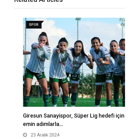
SPOR
ı
Giresun Sanayispor, Süper Lig hedefi için
A
emin adımlarla…
s
23 Aralık 2024