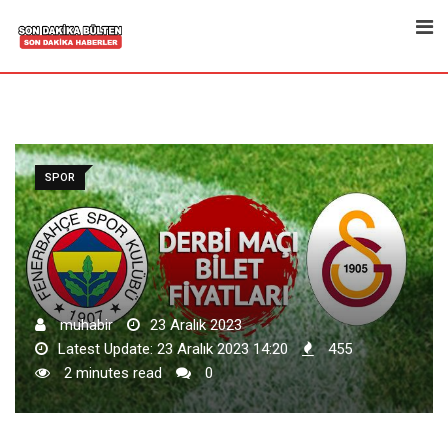
Skip
to
content
SPOR
muhabir
23 Aralık 2023
Latest Update: 23 Aralık 2023 14:20
455
2 minutes read
0