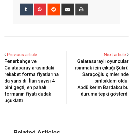
Tumblr
Pinterest
Reddit
Share
Print
via
Email
Previous article
Next article
Fenerbahçe ve
Galatasaraylı oyuncular
Galatasaray arasındaki
ısınmak için çıktığı Şükrü
rekabet forma fiyatlarına
Saraçoğlu çimlerinde
da yansıdı! İlan sayısı 4
sırılsıklam oldu!
bini geçti, en pahalı
Abdülkerim Bardakcı bu
formanın fiyatı dudak
duruma tepki gösterdi
uçuklattı
Related Articles