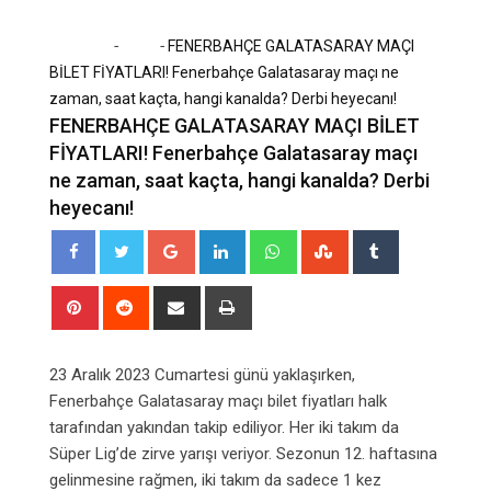
-
-
Home
Spor
FENERBAHÇE GALATASARAY MAÇI
BİLET FİYATLARI! Fenerbahçe Galatasaray maçı ne
zaman, saat kaçta, hangi kanalda? Derbi heyecanı!
FENERBAHÇE GALATASARAY MAÇI BİLET
FİYATLARI! Fenerbahçe Galatasaray maçı
ne zaman, saat kaçta, hangi kanalda? Derbi
heyecanı!
Google+
LinkedIn
Whatsapp
StumbleUpon
Tumblr
Pinterest
Reddit
Share
Print
via
Email
23 Aralık 2023 Cumartesi günü yaklaşırken,
Fenerbahçe Galatasaray maçı bilet fiyatları halk
tarafından yakından takip ediliyor. Her iki takım da
Süper Lig’de zirve yarışı veriyor. Sezonun 12. haftasına
gelinmesine rağmen, iki takım da sadece 1 kez