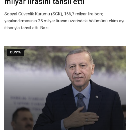
milyar lirasını tahsil etti
Sosyal Güvenlik Kurumu (SGK), 166,7 milyar lira borç
yapılandırmasının 25 milyar liranın üzerindeki bölümünü ekim ayı
itibarıyla tahsil etti. Bazı…
DÜNYA